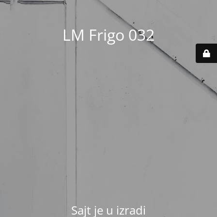
LM Frigo 032
Sajt je u izradi