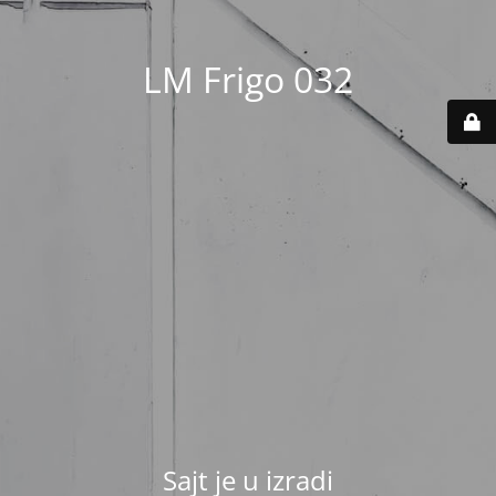
LM Frigo 032
Sajt je u izradi