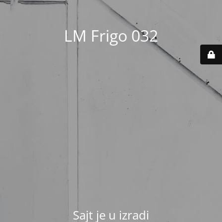
LM Frigo 032
Sajt je u izradi