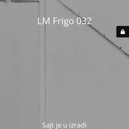
LM Frigo 032
Sajt je u izradi