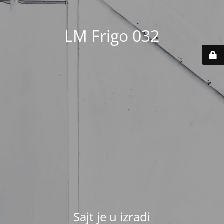
LM Frigo 032
Sajt je u izradi