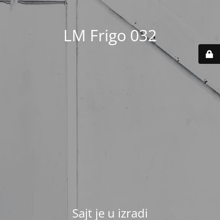
LM Frigo 032
Sajt je u izradi