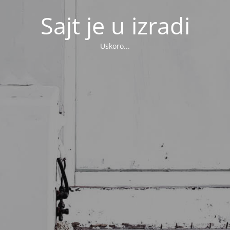
Sajt je u izradi
Uskoro...