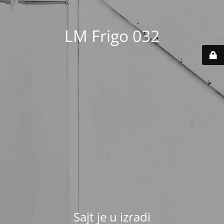
LM Frigo 032
Sajt je u izradi