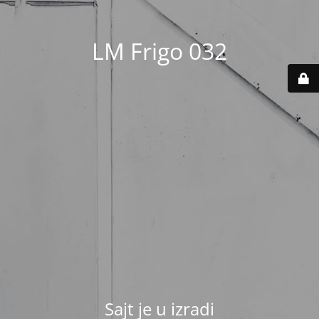
LM Frigo 032
Sajt je u izradi