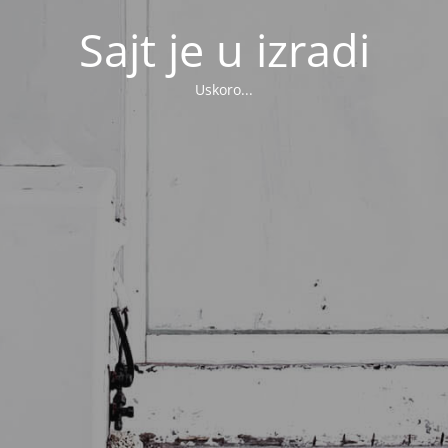
Sajt je u izradi
Uskoro...